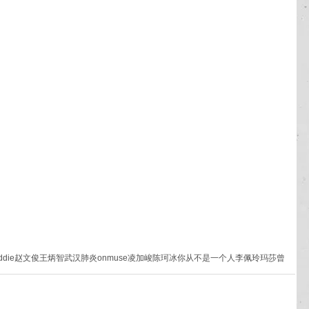
ddie赵文俊
王炳智
武汉肺炎
onmuse
凌加峻
陈珂冰
你从不是一个人
李佩玲
玛莎曾