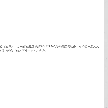
《左肩》，并一起在云顶举行“MY SISTA” 跨年倒数演唱会，如今也一起为大
马抗疫歌曲《你从不是一个人》出力。