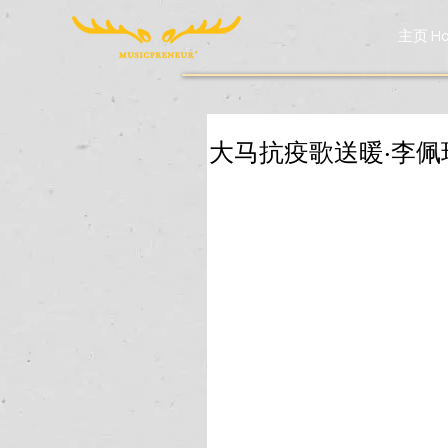
主页 Ho
大马抗疫歌送暖‧李