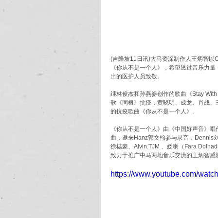
(吉隆坡11日讯)大马资深制作人王炳智
《你从不是一个人》，希望透过音乐力量
出的医护人员致敬。
继林俊杰和孙燕姿创作的歌曲《Stay W
歌《同根》抗疫，黄晓明、成龙、肖战、
的抗疫歌曲《你从不是一个人》。
《你从不是一个人》由《中国好声音》唱作人
曲，邀来Hanz郭文翰参与录音，Den
徐梽豪、Alvin.TJM 、姂喇（Fara 
致力于推广中马两地音乐交流的王炳智感
https://www.youtube.com/wa