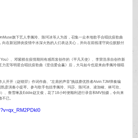
以OnMuse旗下艺人李佩玲、陈珂冰等人为首，召集一众本地歌手合唱抗疫歌曲
，向在新冠肺炎疫情中水深火热的人们表达关心，并向在前线谨守岗位默默付
ith You》、邓紫棋在疫情期间有感而发创作的《平凡天使》、李荣浩亲自创作新
王力宏等明星合唱抗疫歌曲《坚信爱会赢》后，大马如今也迎来由李佩玲领唱
开开（赵锴羿）作词作曲、“左肩的声音”挑战赛优胜者Alvin.TJM弹奏编
nis刘凯彦演奏小提琴。参与歌手包括李佩玲、玛莎、陈珂冰、凌加峻、林可欣、
Dolhadi）、詹雪琳及Eddie赵文俊，花了18小时便顺利进行录音和MV拍摄，令向来
激不已。
tch?v=qx_RM2PDkl0