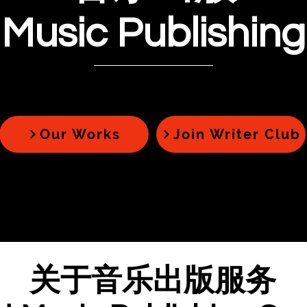
Music Publishing
Our Works
Join Writer Club
关于音乐出版服务