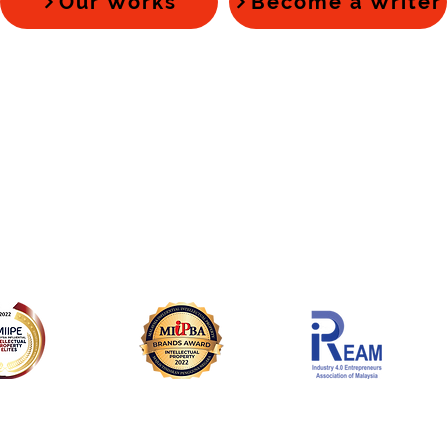
Our Works
Become a Writer
ur Services
音乐资讯 Music Inf
 Production
乐坛知识影片 Video Con
 Publishing
博客文章 Blog Post
 Copyright
音乐小贴士 Music Tips
c E-Commerce
新闻动态 News
 Education
任务发布区 Mission Ann
tual Property Elites
Malaysia Influential Intellectual Property
Awarded Certify
ectual Property Elites
Brands Award Winner
Professional Technology Specialist