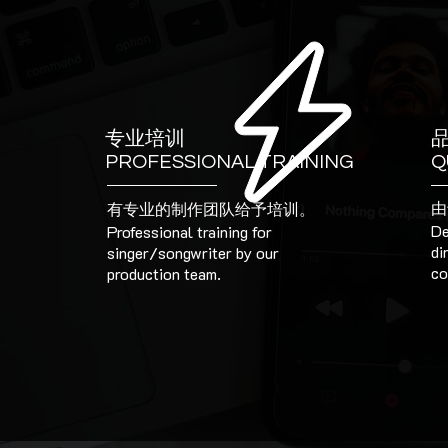
专业培训
PROFESSIONAL TRAINING
Q
由
有专业的制作团队给予培训。
De
Professional training for
di
singer/songwriter by our
co
production team.