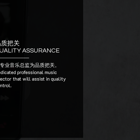
品质把关
UALITY ASSURANCE
专业音乐总监为品质把关。
dicated professional music
rector that will assist in quality
ntrol.