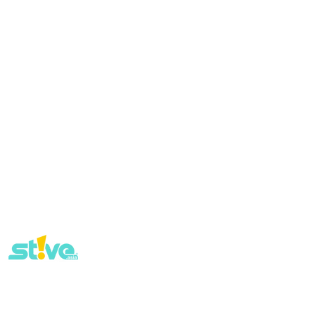
o
联系我们 Contact Us
tent
ouncement
Affiliates Partner