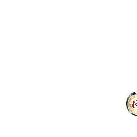
公司 Company
​我们的服务 O
​​关于我们 About Us
音乐制作 Music
里程碑 Milestone
音乐出版 Music
音乐版权 Music
音乐电商 Musi
音乐教育 Music
Malaysia Intellec
Outstanding Intell