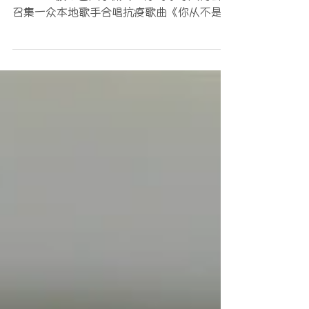
(吉隆坡11日讯)大马资深制作人王炳智以
OnMuse旗下艺人李佩玲、陈珂冰等人为首，
召集一众本地歌手合唱抗疫歌曲《你从不是一
个人》，希望透过音乐力量，向在新冠肺炎疫
情中水深火热的人们表达关心，并向在前线谨
守岗位默默付出的医护人员致敬。 继林俊杰
和孙燕姿创作的歌曲《Stay...