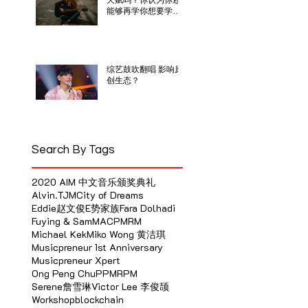
天赋吗？你认为你还
能够再学你想要学的
乐器吗？
综艺鼓吹翻唱 影响原
创生态？
Search By Tags
2020 AIM 中文音乐颁奖典礼
Alvin.TJM
City of Dreams
Eddie赵文俊
E势家族
Fara Dolhadi
Fuying & Sam
MACP
MRM
Michael Kek
Miko Wong 黄洁琪
Musicpreneur 1st Anniversary
Musicpreneur Xpert
Ong Peng Chu
PPM
RPM
Serene詹雪琳
Victor Lee 李俊颉
Workshop
blockchain