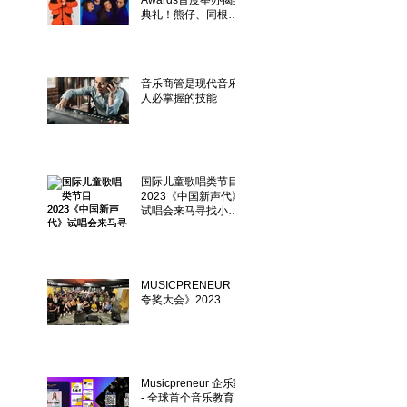
Awards首度举办揭奖
典礼！熊仔、同根生
获得三项大奖成为最
大赢家
音乐商管是现代音乐
人必掌握的技能
国际儿童歌唱类节目
2023《中国新声代》
试唱会来马寻找小唱
将！
MUSICPRENEUR《
夸奖大会》2023
Musicpreneur 企乐家
- 全球首个音乐教育