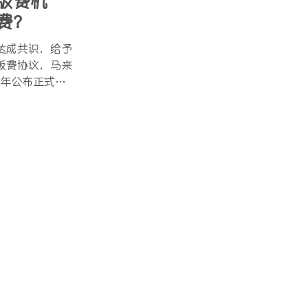
版费机
费？
达成共识，给予
版费协议，马来
去年公布正式解
单一机构征收版
人版权保护协会
有限公司