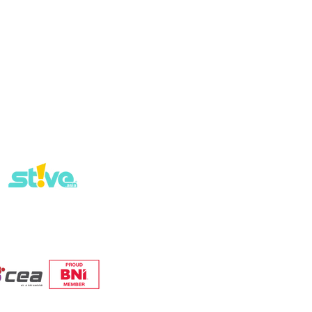
o
联系我们 Contact Us
tent
ouncement
Affiliates Partner
r