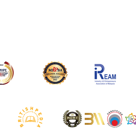
ur Services
音乐资讯 Music Inf
 Production
乐坛知识影片 Video Con
 Publishing
博客文章 Blog Post
 Copyright
音乐小贴士 Music Tips
c E-Commerce
新闻动态 News
 Education
任务发布区 Mission Ann
tual Property Elites
Malaysia Influential Intellectual Property
Awarded Certify
ectual Property Elites
Brands Award Winner
Professional Technology Specialist
Founder Accredited as
Business Community Membe
Britishpedia's Successful People In Malaysia