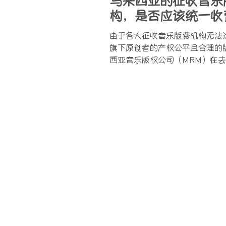
马来西亚的征收音乐
构，是否应该统一收
由于各大征收音乐版费机构无法
旗下原创者的产权公平且合理的
西亚音乐版权公司（MRM）在
散。但是商家们却要求重新考虑
费的建议？不过，大马音乐创作
（MACP）、大马唱片播放版权
（PPM）和大马唱片艺人协...