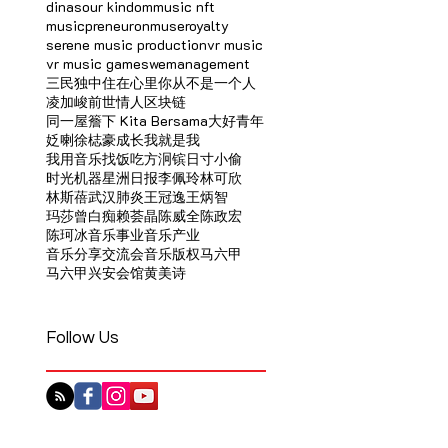
dinasour kindom
music nft
musicpreneur
onmuse
royalty
serene music production
vr music
vr music games
wemanagement
三民独中
住在心里
你从不是一个人
凌加峻
前世情人
区块链
同一屋簷下 Kita Bersama
大好青年
姂喇
徐梽豪
成长
我就是我
我用音乐找饭吃
方泂镔
日寸小偷
时光机器
星洲日报
李佩玲
林可欣
林斯蓓
武汉肺炎
王冠逸
王炳智
玛莎曾
白痴
赖荟晶
陈威全
陈政宏
陈珂冰
音乐事业
音乐产业
音乐分享交流会
音乐版权
马六甲
马六甲兴安会馆
黄美诗
Follow Us