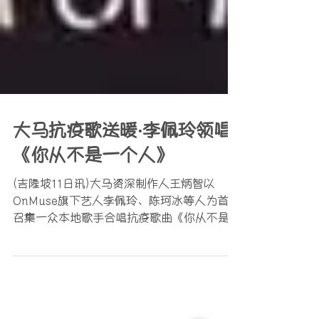
大马抗疫歌送暖‧李佩玲领唱
《你从不是一个人》
(吉隆坡11日讯)大马资深制作人王炳智以
OnMuse旗下艺人李佩玲、陈珂冰等人为首，
召集一众本地歌手合唱抗疫歌曲《你从不是一
个人》，希望透过音乐力量，向在新冠肺炎疫
情中水深火热的人们表达关心，并向在前线谨
守岗位默默付出的医护人员致敬。 继林俊杰
和孙燕姿创作的歌曲《Stay...